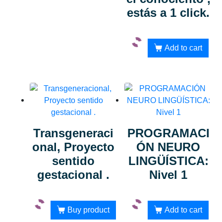
estás a 1 click.
Add to cart
Transgeneraci
PROGRAMACI
onal, Proyecto
ÓN NEURO
sentido
LINGÜÍSTICA:
gestacional .
Nivel 1
Buy product
Add to cart